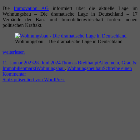
Die
Immovation AG
informiert über die aktuelle Lage im
Wohnungsbau – Die dramatische Lage in Deutschland – 17
Verbände der Bau- und Immobilienwirtschaft fordern neuen
politischen Kraftakt.
Wohnungsbau – Die dramatische Lage in Deutschland
Wohnungsbau
weiterlesen
–
Veröffentlicht
Autor
Kategorien
11. Januar 2023
28. Juni 2024
Thomas Breithaupt
Allgemein
,
Grau &
Die
am
Schlagwörter
Immobilienmarkt
Wohnungsbau
,
Wohnungsneubau
Schreibe einen
dramatische
zu
Kommentar
Lage
Wohnungsbau
Stolz präsentiert von WordPress
in
–
Deutschland
Die
dramatische
Lage
in
Deutschland