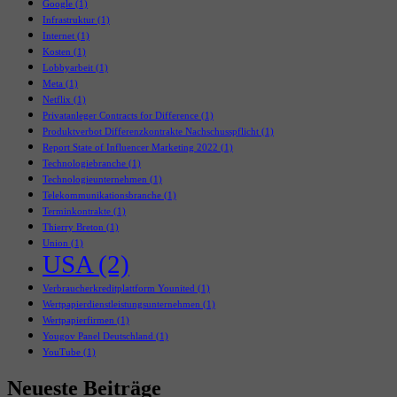
Google
(1)
Infrastruktur
(1)
Internet
(1)
Kosten
(1)
Lobbyarbeit
(1)
Meta
(1)
Netflix
(1)
Privatanleger Contracts for Difference
(1)
Produktverbot Differenzkontrakte Nachschusspflicht
(1)
Report State of Influencer Marketing 2022
(1)
Technologiebranche
(1)
Technologieunternehmen
(1)
Telekommunikationsbranche
(1)
Terminkontrakte
(1)
Thierry Breton
(1)
Union
(1)
USA
(2)
Verbraucherkreditplattform Younited
(1)
Wertpapierdienstleistungsunternehmen
(1)
Wertpapierfirmen
(1)
Yougov Panel Deutschland
(1)
YouTube
(1)
Neueste Beiträge