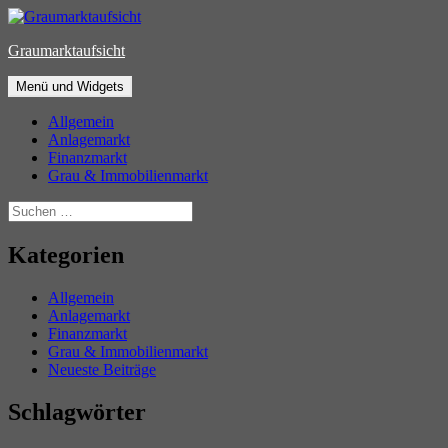
Zum
Inhalt
Graumarktaufsicht
springen
Menü und Widgets
Allgemein
Anlagemarkt
Finanzmarkt
Grau & Immobilienmarkt
Suchen
nach:
Kategorien
Allgemein
Anlagemarkt
Finanzmarkt
Grau & Immobilienmarkt
Neueste Beiträge
Schlagwörter