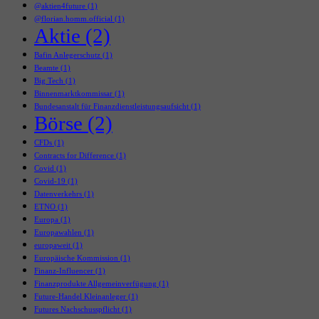
@aktien4future
(1)
@florian.homm.official
(1)
Aktie
(2)
Bafin Anlegerschutz
(1)
Beamte
(1)
Big Tech
(1)
Binnenmarktkommissar
(1)
Bundesanstalt für Finanzdienstleistungsaufsicht
(1)
Börse
(2)
CFDs
(1)
Contracts for Difference
(1)
Covid
(1)
Covid-19
(1)
Datenverkehrs
(1)
ETNO
(1)
Europa
(1)
Europawahlen
(1)
europaweit
(1)
Europäische Kommission
(1)
Finanz-Influencer
(1)
Finanzprodukte Allgemeinverfügung
(1)
Future-Handel Kleinanleger
(1)
Futures Nachschusspflicht
(1)