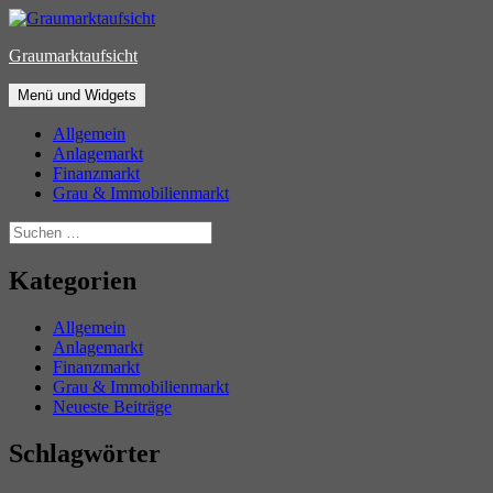
Zum
Inhalt
Graumarktaufsicht
springen
Menü und Widgets
Allgemein
Anlagemarkt
Finanzmarkt
Grau & Immobilienmarkt
Suchen
nach:
Kategorien
Allgemein
Anlagemarkt
Finanzmarkt
Grau & Immobilienmarkt
Neueste Beiträge
Schlagwörter