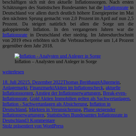
beschäftigen sich mit den aktuelle Inflationssorgen. Nach ersten
Schätzungen des Statistischen Bundesamtes hat die
Inflationsrate
in
Deutschland vor allem durch deutlich höhere Energiepreise im Mai
den nächsten Sprung gemacht: von 2,0 Prozent im April auf nun 2,5
Prozent. Da steigert natürlich bei allen die Sorge um die
galoppierende Inflation. In den vergangenen Jahren war die
Inflationsrate
in Deutschland eher niedrig. Im Jahresdurchschnitt
von 2019 etwa erhöhten sich die Verbraucherpreise um 1,4 Prozent
gegenüber dem Jahr 2018.
Inflation – Analysten und Anleger in Sorge
Inflation
weiterlesen
–
Veröffentlicht
Autor
Kategorien
18. Juli 2021
5. Dezember 2022
Thomas Breithaupt
Allgemein
,
Analysten
am
Schlagwörter
Anlagemarkt
,
Finanzmarkt
Aktien im Inflationscheck
,
aktuelle
und
Inflationssorgen
,
Anstieg der Inflationserwartungen
,
Break-even-
Anleger
Inflationsrate
,
Gold Aktien Immobilien gelten als Sachwertanlagen
,
in
Inflation - Sachwertanlagen als Absicherung
,
Inflation in
Sorge
Deutschland
,
Märkten in Verunsicherung
,
Phase steigender
Inflationserwartungen
,
Statistisches Bundesamtes Inflationsrate in
zu
Deutschland
3 Kommentare
Inflation
Stolz präsentiert von WordPress
–