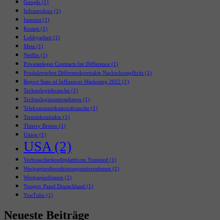
Google
(1)
Infrastruktur
(1)
Internet
(1)
Kosten
(1)
Lobbyarbeit
(1)
Meta
(1)
Netflix
(1)
Privatanleger Contracts for Difference
(1)
Produktverbot Differenzkontrakte Nachschusspflicht
(1)
Report State of Influencer Marketing 2022
(1)
Technologiebranche
(1)
Technologieunternehmen
(1)
Telekommunikationsbranche
(1)
Terminkontrakte
(1)
Thierry Breton
(1)
Union
(1)
USA
(2)
Verbraucherkreditplattform Younited
(1)
Wertpapierdienstleistungsunternehmen
(1)
Wertpapierfirmen
(1)
Yougov Panel Deutschland
(1)
YouTube
(1)
Neueste Beiträge