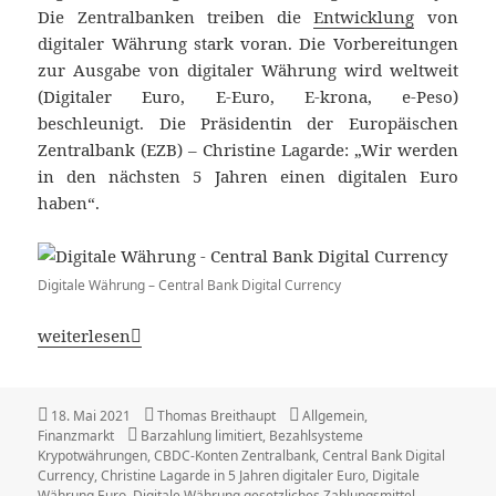
Die Zentralbanken treiben die
Entwicklung
von
digitaler Währung stark voran. Die Vorbereitungen
zur Ausgabe von digitaler Währung wird weltweit
(Digitaler Euro, E-Euro, E-krona, e-Peso)
beschleunigt. Die Präsidentin der Europäischen
Zentralbank (EZB) – Christine Lagarde: „Wir werden
in den nächsten 5 Jahren einen digitalen Euro
haben“.
Digitale Währung – Central Bank Digital Currency
Digitale Währung – Central Bank Digital Currency
weiterlesen
Veröffentlicht
Autor
Kategorien
18. Mai 2021
Thomas Breithaupt
Allgemein
,
am
Schlagwörter
Finanzmarkt
Barzahlung limitiert
,
Bezahlsysteme
Krypotwährungen
,
CBDC-Konten Zentralbank
,
Central Bank Digital
Currency
,
Christine Lagarde in 5 Jahren digitaler Euro
,
Digitale
Währung Euro
,
Digitale Währung gesetzliches Zahlungsmittel
,