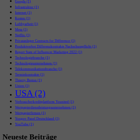
Google
(1)
Infrastruktur
(1)
Internet
(1)
Kosten
(1)
Lobbyarbeit
(1)
Meta
(1)
Netflix
(1)
Privatanleger Contracts for Difference
(1)
Produktverbot Differenzkontrakte Nachschusspflicht
(1)
Report State of Influencer Marketing 2022
(1)
Technologiebranche
(1)
Technologieunternehmen
(1)
Telekommunikationsbranche
(1)
Terminkontrakte
(1)
Thierry Breton
(1)
Union
(1)
USA
(2)
Verbraucherkreditplattform Younited
(1)
Wertpapierdienstleistungsunternehmen
(1)
Wertpapierfirmen
(1)
Yougov Panel Deutschland
(1)
YouTube
(1)
Neueste Beiträge