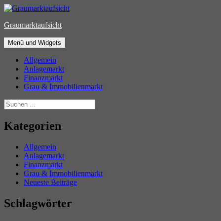
Zum
Inhalt
Graumarktaufsicht
springen
Menü und Widgets
Allgemein
Anlagemarkt
Finanzmarkt
Grau & Immobilienmarkt
Suchen
nach:
Kategorien
Allgemein
Anlagemarkt
Finanzmarkt
Grau & Immobilienmarkt
Neueste Beiträge
Schlagwörter