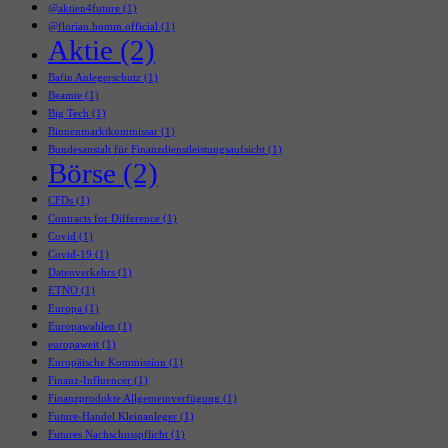
@aktien4future
(1)
@florian.homm.official
(1)
Aktie
(2)
Bafin Anlegerschutz
(1)
Beamte
(1)
Big Tech
(1)
Binnenmarktkommissar
(1)
Bundesanstalt für Finanzdienstleistungsaufsicht
(1)
Börse
(2)
CFDs
(1)
Contracts for Difference
(1)
Covid
(1)
Covid-19
(1)
Datenverkehrs
(1)
ETNO
(1)
Europa
(1)
Europawahlen
(1)
europaweit
(1)
Europäische Kommission
(1)
Finanz-Influencer
(1)
Finanzprodukte Allgemeinverfügung
(1)
Future-Handel Kleinanleger
(1)
Futures Nachschusspflicht
(1)