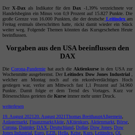
Der
X-Dax
als Indikator für den
Dax
-1,39% verzeichnete vor
Handelsbeginn ein Minus von 0,9 Prozent auf 15.827 Punkte. Die
große Grenze von 16.000 Punkten, die der deutsche
Leitindex
am
Freitag erstmals überschritten hatte, rückt damit wieder ein Stück
weiter weg. Folgende Themen könnten das Kursgeschehen Heute
beeinflussen.
Vorgaben aus den USA beeinflussen den
DAX
Die
Corona-Pandemie
hat auch die
Aktienkurse
in den USA zur
Wochenmitte ausgebremst. Der
Leitindex Dow Jones Industrial
,
welcher am Montag noch auf ein rekordverdächtiges Hoch
gestiegen war, verlor am Mittwoch fast 1,1 Prozent auf 34.960
Punkte. Damit folgte er dem Trend des Vortages. Kurz vor
Börsenschluss gerieten die
Kurse
immer mehr unter Druck.
DAX-
weiterlesen
Anleger
Veröffentlicht
Autor
Kategorien
19. August 2021
20. August 2021
Thomas Breithaupt
Allgemein
,
aufgepasst
am
Schlagwörter
Anlagemarkt
,
Finanzmarkt
Aktie
,
AKtienkurs
,
Aktienmarkt
,
Börse
,
–
Corona
,
Daimler
,
DAX
,
Deutschland
,
Dollar
,
Dow Jones
,
Dow
diese
Jones Industrial
,
Euro
,
EZB
,
Hella
,
Krise
,
Kurs
,
Leitindex
,
Öl
,
Themen