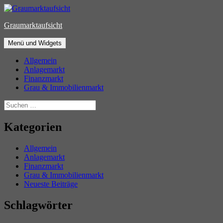
Zum
Inhalt
Graumarktaufsicht
springen
Menü und Widgets
Allgemein
Anlagemarkt
Finanzmarkt
Grau & Immobilienmarkt
Suchen
nach:
Kategorien
Allgemein
Anlagemarkt
Finanzmarkt
Grau & Immobilienmarkt
Neueste Beiträge
Schlagwörter