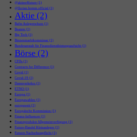
@aktien4future
(1)
@florian.homm.official
(1)
Aktie
(2)
Bafin Anlegerschutz
(1)
Beamte
(1)
Big Tech
(1)
Binnenmarktkommissar
(1)
Bundesanstalt für Finanzdienstleistungsaufsicht
(1)
Börse
(2)
CFDs
(1)
Contracts for Difference
(1)
Covid
(1)
Covid-19
(1)
Datenverkehrs
(1)
ETNO
(1)
Europa
(1)
Europawahlen
(1)
europaweit
(1)
Europäische Kommission
(1)
Finanz-Influencer
(1)
Finanzprodukte Allgemeinverfügung
(1)
Future-Handel Kleinanleger
(1)
Futures Nachschusspflicht
(1)