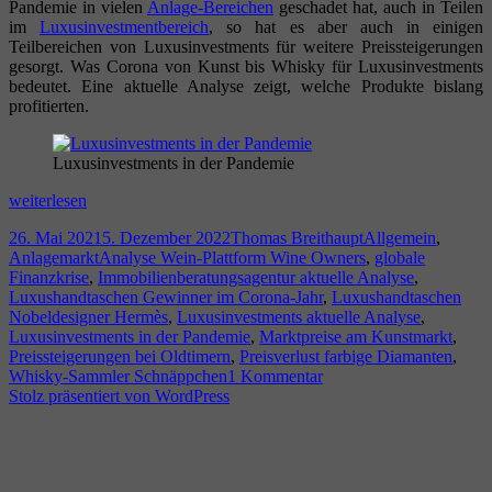
Pandemie in vielen
Anlage-Bereichen
geschadet hat, auch in Teilen
im
Luxusinvestmentbereich
, so hat es aber auch in einigen
Teilbereichen von Luxusinvestments für weitere Preissteigerungen
gesorgt. Was Corona von Kunst bis Whisky für Luxusinvestments
bedeutet. Eine aktuelle Analyse zeigt, welche Produkte bislang
profitierten.
Luxusinvestments in der Pandemie
Luxusinvestments
weiterlesen
in
Veröffentlicht
Autor
Kategorien
26. Mai 2021
5. Dezember 2022
Thomas Breithaupt
Allgemein
,
der
am
Schlagwörter
Anlagemarkt
Analyse Wein-Plattform Wine Owners
,
globale
Pandemie
Finanzkrise
,
Immobilienberatungsagentur aktuelle Analyse
,
Luxushandtaschen Gewinner im Corona-Jahr
,
Luxushandtaschen
Nobeldesigner Hermès
,
Luxusinvestments aktuelle Analyse
,
Luxusinvestments in der Pandemie
,
Marktpreise am Kunstmarkt
,
Preissteigerungen bei Oldtimern
,
Preisverlust farbige Diamanten
,
zu
Whisky-Sammler Schnäppchen
1 Kommentar
Luxusinvestments
Stolz präsentiert von WordPress
in
der
Pandemie