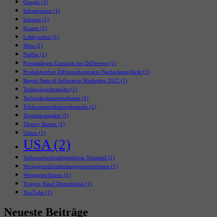
Google
(1)
Infrastruktur
(1)
Internet
(1)
Kosten
(1)
Lobbyarbeit
(1)
Meta
(1)
Netflix
(1)
Privatanleger Contracts for Difference
(1)
Produktverbot Differenzkontrakte Nachschusspflicht
(1)
Report State of Influencer Marketing 2022
(1)
Technologiebranche
(1)
Technologieunternehmen
(1)
Telekommunikationsbranche
(1)
Terminkontrakte
(1)
Thierry Breton
(1)
Union
(1)
USA
(2)
Verbraucherkreditplattform Younited
(1)
Wertpapierdienstleistungsunternehmen
(1)
Wertpapierfirmen
(1)
Yougov Panel Deutschland
(1)
YouTube
(1)
Neueste Beiträge