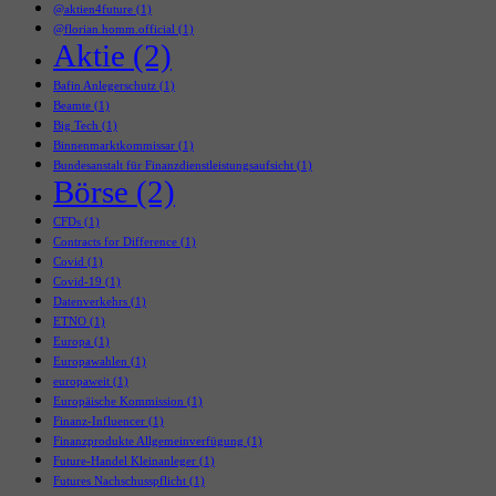
@aktien4future
(1)
@florian.homm.official
(1)
Aktie
(2)
Bafin Anlegerschutz
(1)
Beamte
(1)
Big Tech
(1)
Binnenmarktkommissar
(1)
Bundesanstalt für Finanzdienstleistungsaufsicht
(1)
Börse
(2)
CFDs
(1)
Contracts for Difference
(1)
Covid
(1)
Covid-19
(1)
Datenverkehrs
(1)
ETNO
(1)
Europa
(1)
Europawahlen
(1)
europaweit
(1)
Europäische Kommission
(1)
Finanz-Influencer
(1)
Finanzprodukte Allgemeinverfügung
(1)
Future-Handel Kleinanleger
(1)
Futures Nachschusspflicht
(1)