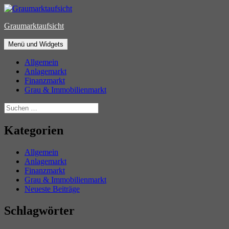
Zum
Inhalt
Graumarktaufsicht
springen
Menü und Widgets
Allgemein
Anlagemarkt
Finanzmarkt
Grau & Immobilienmarkt
Suchen
nach:
Kategorien
Allgemein
Anlagemarkt
Finanzmarkt
Grau & Immobilienmarkt
Neueste Beiträge
Schlagwörter