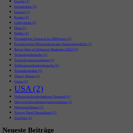
Google
(1)
Infrastruktur
(1)
Internet
(1)
Kosten
(1)
Lobbyarbeit
(1)
Meta
(1)
Netflix
(1)
Privatanleger Contracts for Difference
(1)
Produktverbot Differenzkontrakte Nachschusspflicht
(1)
Report State of Influencer Marketing 2022
(1)
Technologiebranche
(1)
Technologieunternehmen
(1)
Telekommunikationsbranche
(1)
Terminkontrakte
(1)
Thierry Breton
(1)
Union
(1)
USA
(2)
Verbraucherkreditplattform Younited
(1)
Wertpapierdienstleistungsunternehmen
(1)
Wertpapierfirmen
(1)
Yougov Panel Deutschland
(1)
YouTube
(1)
Neueste Beiträge