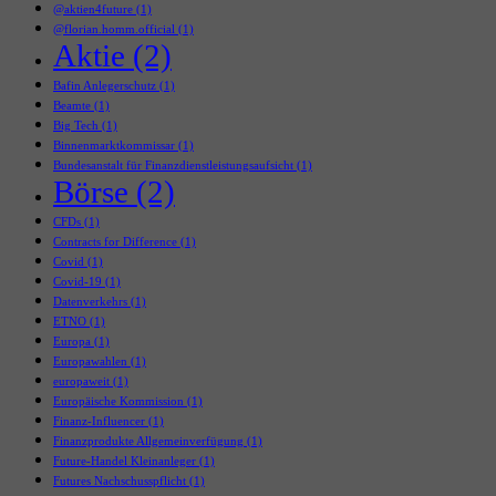
@aktien4future
(1)
@florian.homm.official
(1)
Aktie
(2)
Bafin Anlegerschutz
(1)
Beamte
(1)
Big Tech
(1)
Binnenmarktkommissar
(1)
Bundesanstalt für Finanzdienstleistungsaufsicht
(1)
Börse
(2)
CFDs
(1)
Contracts for Difference
(1)
Covid
(1)
Covid-19
(1)
Datenverkehrs
(1)
ETNO
(1)
Europa
(1)
Europawahlen
(1)
europaweit
(1)
Europäische Kommission
(1)
Finanz-Influencer
(1)
Finanzprodukte Allgemeinverfügung
(1)
Future-Handel Kleinanleger
(1)
Futures Nachschusspflicht
(1)