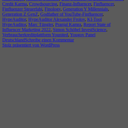
Credit Karma
,
Crowdsourcing
,
Finanz-Influencer
,
Finfluencer
,
Finfluenzer Steuerfabi
,
Finology
,
Generation Y Millennials
,
Generation Z GenZ
,
Godfather of YouTube-Finfluencer
,
HypeAuditor
,
HypeAuditor Alexander Frolov
,
KI-Tool
HypeAuditor
,
Marc Tüngler
,
Pranjal Kamra
,
Report State of
Influencer Marketing 2022
,
Simon Schöbel InvestScience
,
Verbraucherkreditplattform Younited
,
Yougov Panel
zu
Deutschland
Schreibe einen Kommentar
Finfluencer
Stolz präsentiert von WordPress
–
Finance-
Influencer
–
Wie
seriös
sind
sie?