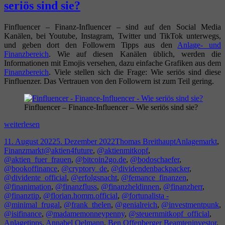
seriös sind sie?
Finfluencer – Finanz-Influencer – sind auf den Social Media
Kanälen, bei Youtube, Instagram, Twitter und TikTok unterwegs,
und geben dort den Followern Tipps aus den
Anlage- und
Finanzbereich
. Wie auf diesen Kanälen üblich, werden die
Informationen mit Emojis versehen, dazu einfache Grafiken aus dem
Finanzbereich
. Viele stellen sich die Frage: Wie seriös sind diese
Finfluenzer. Das Vertrauen von den Followern ist zum Teil gering.
Finfluencer – Finance-Influencer – Wie seriös sind sie?
Finfluencer
weiterlesen
–
Veröffentlicht
Autor
Kategorien
11. August 2022
5. Dezember 2022
Thomas Breithaupt
Anlagemarkt
,
Finance-
am
Schlagwörter
Finanzmarkt
@aktien4future
,
@aktienmitkopf
,
Influencer
@aktien_fuer_frauen
,
@bitcoin2go.de
,
@bodoschaefer
,
–
@bookoffinance
,
@cryptory_de
,
@dividendenbackpacker
,
Wie
@dividente_official
,
@erfolgsnacht
,
@femance_finanzen
,
seriös
@finanimation
,
@finanzfluss
,
@finanzheldinnen
,
@finanzherr
,
sind
@finanztip
,
@florian.homm.official
,
@fortunalista -
sie?
@minimal_frugal
,
@frank_thelen
,
@genialreich
,
@investmentpunk
,
@isifinance
,
@madamemonneypenny
,
@steuernmitkopf_official
,
Anlagetipps
,
Annabel Oelmann
,
Ben Offenberger Beamteninvestor
,