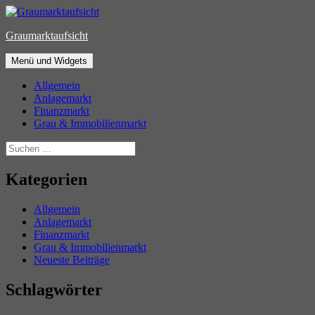
Zum
Inhalt
Graumarktaufsicht
springen
Menü und Widgets
Allgemein
Anlagemarkt
Finanzmarkt
Grau & Immobilienmarkt
Suchen
nach:
Kategorien
Allgemein
Anlagemarkt
Finanzmarkt
Grau & Immobilienmarkt
Neueste Beiträge
Schlagwörter