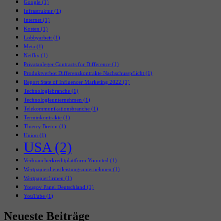
Google
(1)
Infrastruktur
(1)
Internet
(1)
Kosten
(1)
Lobbyarbeit
(1)
Meta
(1)
Netflix
(1)
Privatanleger Contracts for Difference
(1)
Produktverbot Differenzkontrakte Nachschusspflicht
(1)
Report State of Influencer Marketing 2022
(1)
Technologiebranche
(1)
Technologieunternehmen
(1)
Telekommunikationsbranche
(1)
Terminkontrakte
(1)
Thierry Breton
(1)
Union
(1)
USA
(2)
Verbraucherkreditplattform Younited
(1)
Wertpapierdienstleistungsunternehmen
(1)
Wertpapierfirmen
(1)
Yougov Panel Deutschland
(1)
YouTube
(1)
Neueste Beiträge