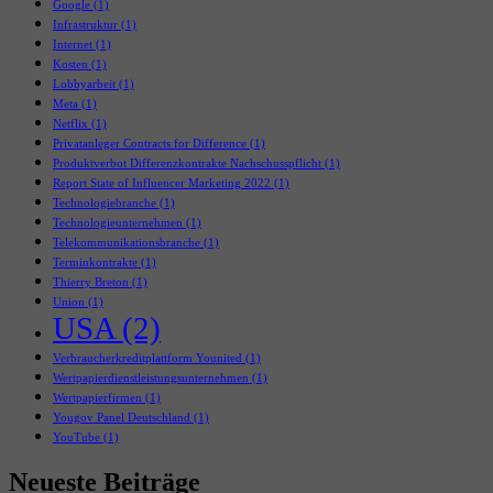
Google
(1)
Infrastruktur
(1)
Internet
(1)
Kosten
(1)
Lobbyarbeit
(1)
Meta
(1)
Netflix
(1)
Privatanleger Contracts for Difference
(1)
Produktverbot Differenzkontrakte Nachschusspflicht
(1)
Report State of Influencer Marketing 2022
(1)
Technologiebranche
(1)
Technologieunternehmen
(1)
Telekommunikationsbranche
(1)
Terminkontrakte
(1)
Thierry Breton
(1)
Union
(1)
USA
(2)
Verbraucherkreditplattform Younited
(1)
Wertpapierdienstleistungsunternehmen
(1)
Wertpapierfirmen
(1)
Yougov Panel Deutschland
(1)
YouTube
(1)
Neueste Beiträge