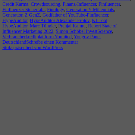
Credit Karma
,
Crowdsourcing
,
Finanz-Influencer
,
Finfluencer
,
Finfluenzer Steuerfabi
,
Finology
,
Generation Y Millennials
,
Generation Z GenZ
,
Godfather of YouTube-Finfluencer
,
HypeAuditor
,
HypeAuditor Alexander Frolov
,
KI-Tool
HypeAuditor
,
Marc Tüngler
,
Pranjal Kamra
,
Report State of
Influencer Marketing 2022
,
Simon Schöbel InvestScience
,
Verbraucherkreditplattform Younited
,
Yougov Panel
zu
Deutschland
Schreibe einen Kommentar
Finfluencer
Stolz präsentiert von WordPress
–
Finance-
Influencer
–
Wie
seriös
sind
sie?