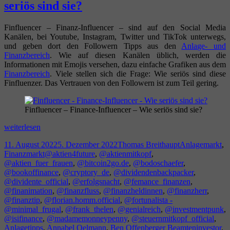
seriös sind sie?
Finfluencer – Finanz-Influencer – sind auf den Social Media
Kanälen, bei Youtube, Instagram, Twitter und TikTok unterwegs,
und geben dort den Followern Tipps aus den
Anlage- und
Finanzbereich
. Wie auf diesen Kanälen üblich, werden die
Informationen mit Emojis versehen, dazu einfache Grafiken aus dem
Finanzbereich
. Viele stellen sich die Frage: Wie seriös sind diese
Finfluenzer. Das Vertrauen von den Followern ist zum Teil gering.
Finfluencer – Finance-Influencer – Wie seriös sind sie?
Finfluencer
weiterlesen
–
Veröffentlicht
Autor
Kategorien
11. August 2022
5. Dezember 2022
Thomas Breithaupt
Anlagemarkt
,
Finance-
am
Schlagwörter
Finanzmarkt
@aktien4future
,
@aktienmitkopf
,
Influencer
@aktien_fuer_frauen
,
@bitcoin2go.de
,
@bodoschaefer
,
–
@bookoffinance
,
@cryptory_de
,
@dividendenbackpacker
,
Wie
@dividente_official
,
@erfolgsnacht
,
@femance_finanzen
,
seriös
@finanimation
,
@finanzfluss
,
@finanzheldinnen
,
@finanzherr
,
sind
@finanztip
,
@florian.homm.official
,
@fortunalista -
sie?
@minimal_frugal
,
@frank_thelen
,
@genialreich
,
@investmentpunk
,
@isifinance
,
@madamemonneypenny
,
@steuernmitkopf_official
,
Anlagetipps
,
Annabel Oelmann
,
Ben Offenberger Beamteninvestor
,