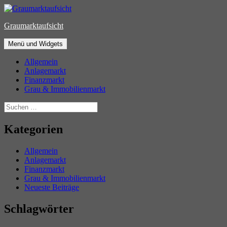
Zum
Inhalt
Graumarktaufsicht
springen
Menü und Widgets
Allgemein
Anlagemarkt
Finanzmarkt
Grau & Immobilienmarkt
Suchen
nach:
Kategorien
Allgemein
Anlagemarkt
Finanzmarkt
Grau & Immobilienmarkt
Neueste Beiträge
Schlagwörter