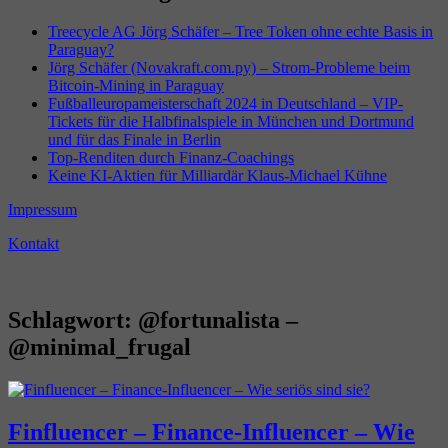
Treecycle AG Jörg Schäfer – Tree Token ohne echte Basis in
Paraguay?
Jörg Schäfer (Novakraft.com.py) – Strom-Probleme beim
Bitcoin-Mining in Paraguay
Fußballeuropameisterschaft 2024 in Deutschland – VIP-
Tickets für die Halbfinalspiele in München und Dortmund
und für das Finale in Berlin
Top-Renditen durch Finanz-Coachings
Keine KI-Aktien für Milliardär Klaus-Michael Kühne
Impressum
Kontakt
Schlagwort:
@fortunalista –
@minimal_frugal
Finfluencer – Finance-Influencer – Wie