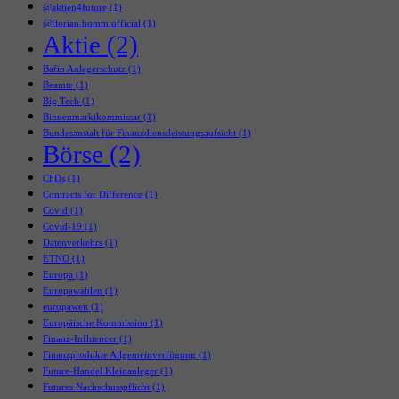
@aktien4future
(1)
@florian.homm.official
(1)
Aktie
(2)
Bafin Anlegerschutz
(1)
Beamte
(1)
Big Tech
(1)
Binnenmarktkommissar
(1)
Bundesanstalt für Finanzdienstleistungsaufsicht
(1)
Börse
(2)
CFDs
(1)
Contracts for Difference
(1)
Covid
(1)
Covid-19
(1)
Datenverkehrs
(1)
ETNO
(1)
Europa
(1)
Europawahlen
(1)
europaweit
(1)
Europäische Kommission
(1)
Finanz-Influencer
(1)
Finanzprodukte Allgemeinverfügung
(1)
Future-Handel Kleinanleger
(1)
Futures Nachschusspflicht
(1)