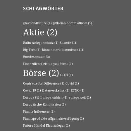
SCHLAGWÖRTER
@aktien4future
(1)
@florian.homm.official
(1)
Aktie
(2)
Bafin Anlegerschutz
(1)
Beamte
(1)
Big Tech
(1)
Binnenmarktkommissar
(1)
Bundesanstalt für
Finanzdienstleistungsaufsicht
(1)
Börse
(2)
CFDs
(1)
Contracts for Difference
(1)
Covid
(1)
Covid-19
(1)
Datenverkehrs
(1)
ETNO
(1)
Europa
(1)
Europawahlen
(1)
europaweit
(1)
Europäische Kommission
(1)
Finanz-Influencer
(1)
Finanzprodukte Allgemeinverfügung
(1)
Future-Handel Kleinanleger
(1)