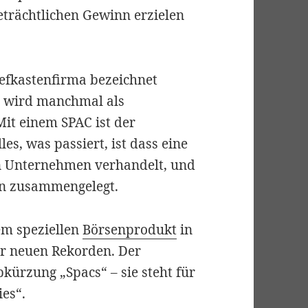
eträchtlichen Gewinn erzielen
iefkastenfirma bezeichnet
s
wird manchmal als
it einem SPAC ist der
es, was passiert, ist dass eine
en Unternehmen verhandelt, und
n zusammengelegt.
em speziellen
Börsenprodukt
in
er neuen Rekorden. Der
kürzung „Spacs“ – sie steht für
es“.