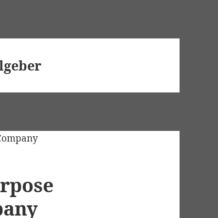
lgeber
urpose
pany