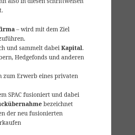
n also in diesen schrittweisen
t.
firma
– wird mit dem Ziel
zuführen.
rch und sammelt dabei
Kapital
.
ebern, Hedgefonds und anderen
 zum Erwerb eines privaten
m SPAC fusioniert und dabei
ückübernahme
bezeichnet
n der neu fusionierten
erkaufen