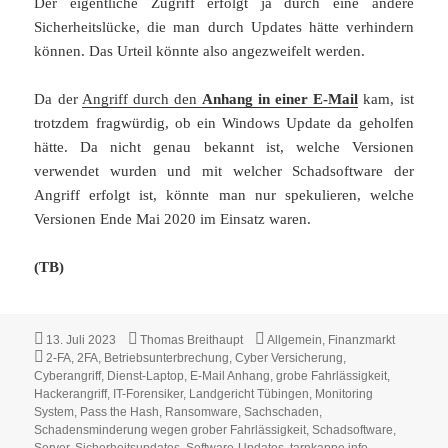
Der eigentliche Zugriff erfolgt ja durch eine andere
Sicherheitslücke, die man durch Updates hätte verhindern
können. Das Urteil könnte also angezweifelt werden.
Da der
Angriff durch den
Anhang in einer E-Mail
kam, ist
trotzdem fragwürdig, ob ein Windows Update da geholfen
hätte. Da nicht genau bekannt ist, welche Versionen
verwendet wurden und mit welcher Schadsoftware der
Angriff erfolgt ist, könnte man nur spekulieren, welche
Versionen Ende Mai 2020 im Einsatz waren.
(TB)
Veröffentlicht
Autor
Kategorien
13. Juli 2023
Thomas Breithaupt
Allgemein
,
Finanzmarkt
am
Schlagwörter
2-FA
,
2FA
,
Betriebsunterbrechung
,
Cyber Versicherung
,
Cyberangriff
,
Dienst-Laptop
,
E-Mail Anhang
,
grobe Fahrlässigkeit
,
Hackerangriff
,
IT-Forensiker
,
Landgericht Tübingen
,
Monitoring
System
,
Pass the Hash
,
Ransomware
,
Sachschaden
,
Schadensminderung wegen grober Fahrlässigkeit
,
Schadsoftware
,
Server
,
Sicherheitsupdates
,
Software-Updates
,
tarnkappe.info
,