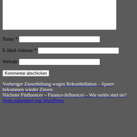
Name
*
E-Mail-Adresse
*
Website
Beitragsnavigation
Vorheriger
Vorheriger
Zinserhöhung wegen Rekordinflation – Sparer
Beitrag:
bekommen wieder Zinsen
Nächster
Nächster
Finfluencer – Finance-Influencer – Wie seriös sind sie?
Beitrag:
Stolz präsentiert von WordPress