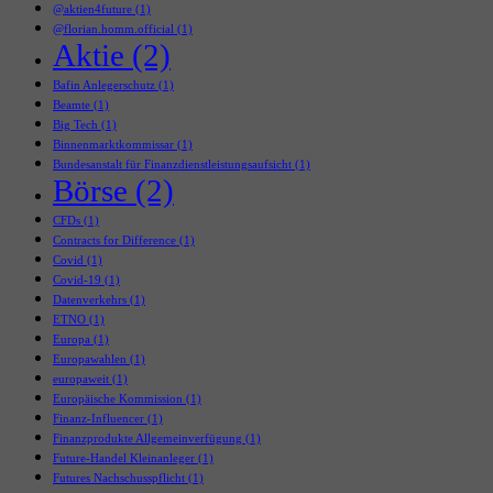
@aktien4future
(1)
@florian.homm.official
(1)
Aktie
(2)
Bafin Anlegerschutz
(1)
Beamte
(1)
Big Tech
(1)
Binnenmarktkommissar
(1)
Bundesanstalt für Finanzdienstleistungsaufsicht
(1)
Börse
(2)
CFDs
(1)
Contracts for Difference
(1)
Covid
(1)
Covid-19
(1)
Datenverkehrs
(1)
ETNO
(1)
Europa
(1)
Europawahlen
(1)
europaweit
(1)
Europäische Kommission
(1)
Finanz-Influencer
(1)
Finanzprodukte Allgemeinverfügung
(1)
Future-Handel Kleinanleger
(1)
Futures Nachschusspflicht
(1)