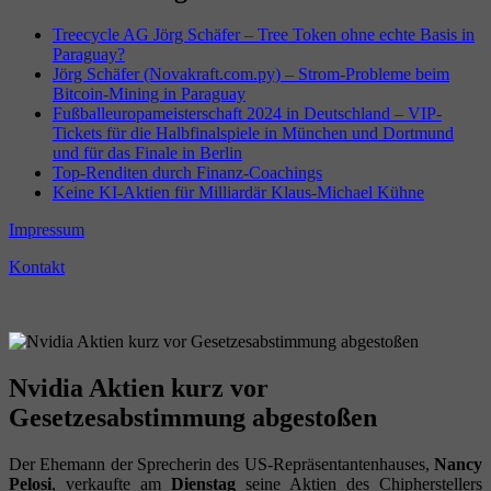
Treecycle AG Jörg Schäfer – Tree Token ohne echte Basis in
Paraguay?
Jörg Schäfer (Novakraft.com.py) – Strom-Probleme beim
Bitcoin-Mining in Paraguay
Fußballeuropameisterschaft 2024 in Deutschland – VIP-
Tickets für die Halbfinalspiele in München und Dortmund
und für das Finale in Berlin
Top-Renditen durch Finanz-Coachings
Keine KI-Aktien für Milliardär Klaus-Michael Kühne
Impressum
Kontakt
Nvidia Aktien kurz vor
Gesetzesabstimmung abgestoßen
Der Ehemann der Sprecherin des US-Repräsentantenhauses,
Nancy
Pelosi
, verkaufte am
Dienstag
seine Aktien des Chipherstellers