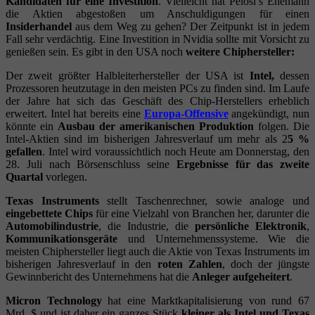
Kandidaten für eine Investition
. Vielleicht hat Pelosi’s Ehemann
die Aktien abgestoßen um Anschuldigungen für einen
Insiderhandel
aus dem Weg zu gehen? Der Zeitpunkt ist in jedem
Fall sehr verdächtig. Eine Investition in Nvidia sollte mit Vorsicht zu
genießen sein. Es gibt in den USA noch
weitere Chiphersteller:
Der zweit größter Halbleiterhersteller der USA ist
Intel,
dessen
Prozessoren heutzutage in den meisten PCs zu finden sind. Im Laufe
der Jahre hat sich das Geschäft des Chip-Herstellers erheblich
erweitert. Intel hat bereits eine
Europa-Offensive
angekündigt, nun
könnte ein
Ausbau der amerikanischen Produktion
folgen. Die
Intel-Aktien sind im bisherigen Jahresverlauf um mehr als 2
5 %
gefallen
. Intel wird voraussichtlich noch Heute am Donnerstag, den
28. Juli nach Börsenschluss seine
Ergebnisse für das zweite
Quartal
vorlegen.
Texas Instruments
stellt Taschenrechner, sowie analoge und
eingebettete Chips
für eine Vielzahl von Branchen her, darunter die
Automobilindustrie
, die Industrie, die
persönliche Elektronik
,
Kommunikationsgeräte
und Unternehmenssysteme. Wie die
meisten Chiphersteller liegt auch die Aktie von Texas Instruments im
bisherigen Jahresverlauf in den
roten Zahlen
, doch der jüngste
Gewinnbericht des Unternehmens hat die
Anleger aufgeheitert
.
Micron Technology
hat eine Marktkapitalisierung von rund 67
Mrd. $ und ist daher ein ganzes Stück
kleiner als Intel und Texas