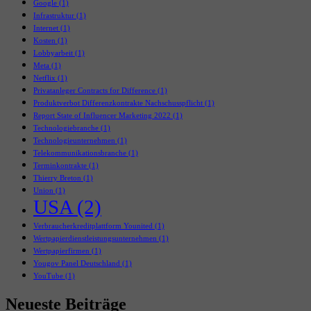
Google
(1)
Infrastruktur
(1)
Internet
(1)
Kosten
(1)
Lobbyarbeit
(1)
Meta
(1)
Netflix
(1)
Privatanleger Contracts for Difference
(1)
Produktverbot Differenzkontrakte Nachschusspflicht
(1)
Report State of Influencer Marketing 2022
(1)
Technologiebranche
(1)
Technologieunternehmen
(1)
Telekommunikationsbranche
(1)
Terminkontrakte
(1)
Thierry Breton
(1)
Union
(1)
USA
(2)
Verbraucherkreditplattform Younited
(1)
Wertpapierdienstleistungsunternehmen
(1)
Wertpapierfirmen
(1)
Yougov Panel Deutschland
(1)
YouTube
(1)
Neueste Beiträge