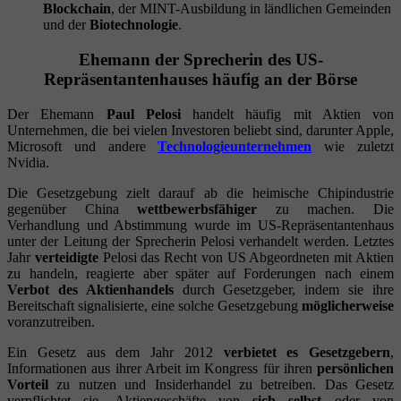
Blockchain
, der MINT-Ausbildung in ländlichen Gemeinden
und der
Biotechnologie
.
Ehemann der Sprecherin des US-
Repräsentantenhauses häufig an der Börse
Der Ehemann
Paul Pelosi
handelt häufig mit Aktien von
Unternehmen, die bei vielen Investoren beliebt sind, darunter Apple,
Microsoft und andere
Technologieunternehmen
wie zuletzt
Nvidia.
Die Gesetzgebung zielt darauf ab die heimische Chipindustrie
gegenüber China
wettbewerbsfähiger
zu machen. Die
Verhandlung und Abstimmung wurde im US-Repräsentantenhaus
unter der Leitung der Sprecherin Pelosi verhandelt werden. Letztes
Jahr
verteidigte
Pelosi das Recht von US Abgeordneten mit Aktien
zu handeln, reagierte aber später auf Forderungen nach einem
Verbot des Aktienhandels
durch Gesetzgeber, indem sie ihre
Bereitschaft signalisierte, eine solche Gesetzgebung
möglicherweise
voranzutreiben.
Ein Gesetz aus dem Jahr 2012
verbietet es Gesetzgebern
,
Informationen aus ihrer Arbeit im Kongress für ihren
persönlichen
Vorteil
zu nutzen und Insiderhandel zu betreiben. Das Gesetz
verpflichtet sie, Aktiengeschäfte von
sich selbst
oder von