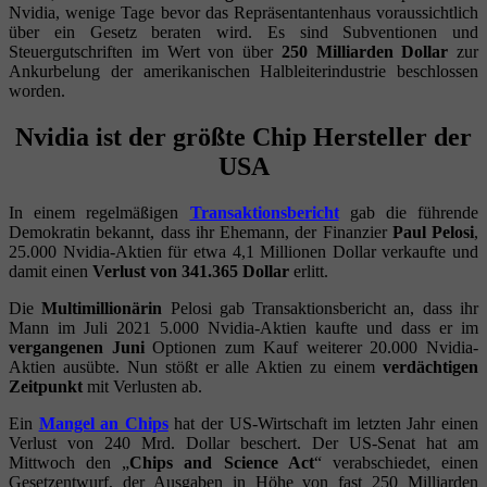
Nvidia, wenige Tage bevor das Repräsentantenhaus voraussichtlich
über ein Gesetz beraten wird. Es sind Subventionen und
Steuergutschriften im Wert von über
250 Milliarden Dollar
zur
Ankurbelung der amerikanischen Halbleiterindustrie beschlossen
worden.
Nvidia ist der größte Chip Hersteller der
USA
In einem regelmäßigen
Transaktionsbericht
gab die führende
Demokratin bekannt, dass ihr Ehemann, der Finanzier
Paul Pelosi
,
25.000 Nvidia-Aktien für etwa 4,1 Millionen Dollar verkaufte und
damit einen
Verlust von 341.365 Dollar
erlitt.
Die
Multimillionärin
Pelosi gab Transaktionsbericht an, dass ihr
Mann im Juli 2021 5.000 Nvidia-Aktien kaufte und dass er im
vergangenen Juni
Optionen zum Kauf weiterer 20.000 Nvidia-
Aktien ausübte. Nun stößt er alle Aktien zu einem
verdächtigen
Zeitpunkt
mit Verlusten ab.
Ein
Mangel an Chips
hat der US-Wirtschaft im letzten Jahr einen
Verlust von 240 Mrd. Dollar beschert. Der US-Senat hat am
Mittwoch den „
Chips and Science Act
“ verabschiedet, einen
Gesetzentwurf, der Ausgaben in Höhe von fast 250 Milliarden