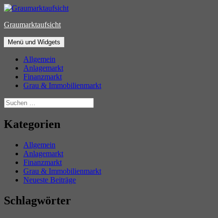
Zum
Inhalt
Graumarktaufsicht
springen
Menü und Widgets
Allgemein
Anlagemarkt
Finanzmarkt
Grau & Immobilienmarkt
Suchen
nach:
Kategorien
Allgemein
Anlagemarkt
Finanzmarkt
Grau & Immobilienmarkt
Neueste Beiträge
Schlagwörter