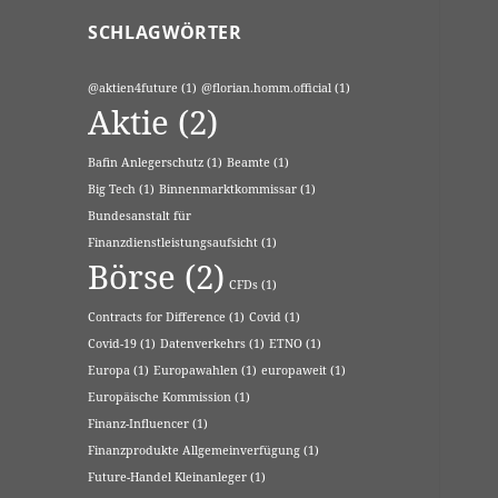
SCHLAGWÖRTER
@aktien4future
(1)
@florian.homm.official
(1)
Aktie
(2)
Bafin Anlegerschutz
(1)
Beamte
(1)
Big Tech
(1)
Binnenmarktkommissar
(1)
Bundesanstalt für
Finanzdienstleistungsaufsicht
(1)
Börse
(2)
CFDs
(1)
Contracts for Difference
(1)
Covid
(1)
Covid-19
(1)
Datenverkehrs
(1)
ETNO
(1)
Europa
(1)
Europawahlen
(1)
europaweit
(1)
Europäische Kommission
(1)
Finanz-Influencer
(1)
Finanzprodukte Allgemeinverfügung
(1)
Future-Handel Kleinanleger
(1)