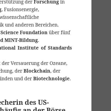
erstützung der
Forschung
in
g
, Fusionsenergie,
wissenschaftliche
ik und anderen Bereichen.
 Science Foundation
über fünf
nd MINT-Bildung
.
tional Institute of Standards
 der Versauerung der Ozeane,
chung, der
Blockchain
, der
einden und der
Biotechnologie
.
cherin des US-
häufig an der Börse