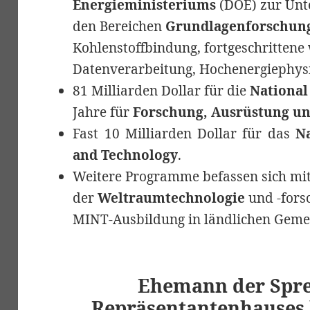
Energieministeriums
(DOE) zur Unt
den Bereichen
Grundlagenforschun
Kohlenstoffbindung, fortgeschrittene 
Datenverarbeitung, Hochenergiephys
81 Milliarden Dollar für die
National
Jahre für
Forschung, Ausrüstung u
Fast 10 Milliarden Dollar für das
Na
and Technology
.
Weitere Programme befassen sich mit
der
Weltraumtechnologie
und -fors
MINT-Ausbildung in ländlichen Gem
Ehemann der Spre
Repräsentantenhauses 