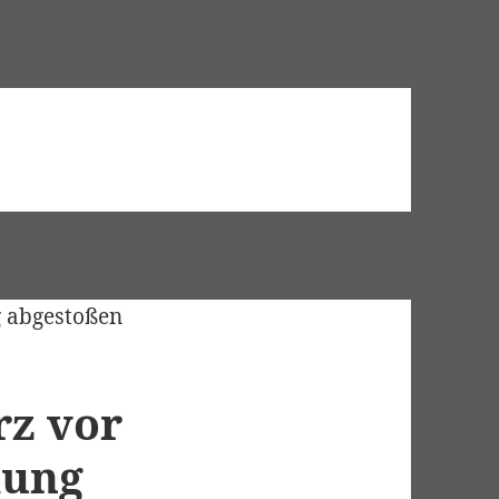
rz vor
mung