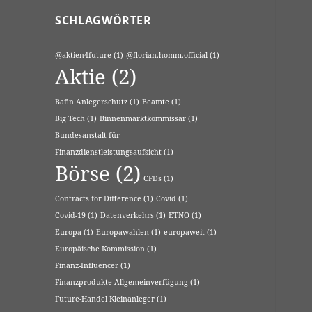
SCHLAGWÖRTER
@aktien4future
(1)
@florian.homm.official
(1)
Aktie
(2)
Bafin Anlegerschutz
(1)
Beamte
(1)
Big Tech
(1)
Binnenmarktkommissar
(1)
Bundesanstalt für
Finanzdienstleistungsaufsicht
(1)
Börse
(2)
CFDs
(1)
Contracts for Difference
(1)
Covid
(1)
Covid-19
(1)
Datenverkehrs
(1)
ETNO
(1)
Europa
(1)
Europawahlen
(1)
europaweit
(1)
Europäische Kommission
(1)
Finanz-Influencer
(1)
Finanzprodukte Allgemeinverfügung
(1)
Future-Handel Kleinanleger
(1)