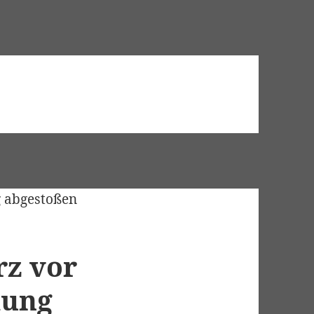
rz vor
mung