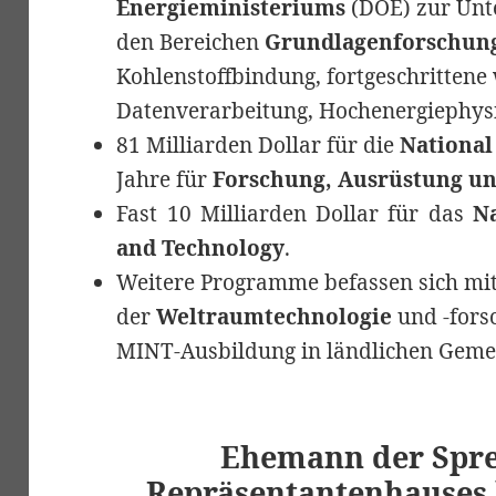
Energieministeriums
(DOE) zur Unt
den Bereichen
Grundlagenforschun
Kohlenstoffbindung, fortgeschrittene 
Datenverarbeitung, Hochenergiephys
81 Milliarden Dollar für die
National
Jahre für
Forschung, Ausrüstung u
Fast 10 Milliarden Dollar für das
Na
and Technology
.
Weitere Programme befassen sich mit
der
Weltraumtechnologie
und -fors
MINT-Ausbildung in ländlichen Gem
Ehemann der Spre
Repräsentantenhauses 