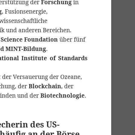
erstützung der
Forschung
in
g
, Fusionsenergie,
wissenschaftliche
ik und anderen Bereichen.
 Science Foundation
über fünf
nd MINT-Bildung
.
tional Institute of Standards
 der Versauerung der Ozeane,
chung, der
Blockchain
, der
einden und der
Biotechnologie
.
cherin des US-
häufig an der Börse