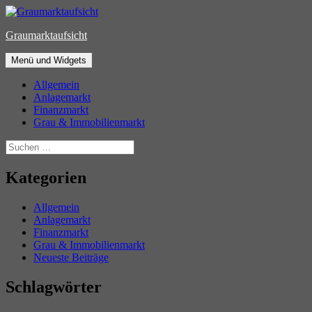
Zum
Inhalt
Graumarktaufsicht
springen
Menü und Widgets
Allgemein
Anlagemarkt
Finanzmarkt
Grau & Immobilienmarkt
Suchen
nach:
Kategorien
Allgemein
Anlagemarkt
Finanzmarkt
Grau & Immobilienmarkt
Neueste Beiträge
Schlagwörter