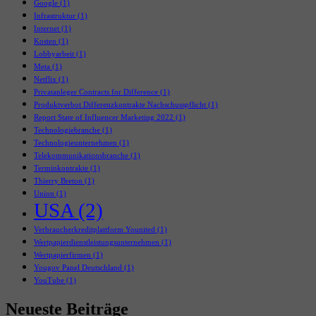
Google
(1)
Infrastruktur
(1)
Internet
(1)
Kosten
(1)
Lobbyarbeit
(1)
Meta
(1)
Netflix
(1)
Privatanleger Contracts for Difference
(1)
Produktverbot Differenzkontrakte Nachschusspflicht
(1)
Report State of Influencer Marketing 2022
(1)
Technologiebranche
(1)
Technologieunternehmen
(1)
Telekommunikationsbranche
(1)
Terminkontrakte
(1)
Thierry Breton
(1)
Union
(1)
USA
(2)
Verbraucherkreditplattform Younited
(1)
Wertpapierdienstleistungsunternehmen
(1)
Wertpapierfirmen
(1)
Yougov Panel Deutschland
(1)
YouTube
(1)
Neueste Beiträge