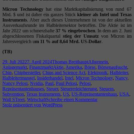
Micron Technology
hat eine Marktkapitalisierung von rund 67
Mrd. $ und ist daher ein ganzes Stück
kleiner als Intel und Texas
Instruments
. Aber auch dieses Unternehmen ist von der aktuellen
Ausverkaufsrunde im Halbleitersektor betroffen. Die Aktie ist im
Jahr 2022 um schmerzhafte
37 % eingebrochen
. In dem am 2. Juni
abgeschlossenen Fiskalquartal
stieg der Umsatz
von Micron im
Jahresvergleich u
m 11 % auf 8,64 Mrd. US-Dollar
.
(TB)
Veröffentlicht
Autor
Kategorien
29. Juli 2022
7. April 2024
Thomas Breithaupt
Allgemein
,
am
Schlagwörter
Anlagemarkt
,
Finanzmarkt
Aktie
,
Amerika
,
Börse
,
Börsenaufsucht
,
Chip
,
Chiphersteller
,
Chips and Science Act
,
Elektronik
,
Halbleiter
,
Halbleitermangel
,
Insiderhandel
,
Intel
,
Micron Technology
,
Nancy
,
Nancy Pelosi
,
Nvidia
,
Paul
,
Paul Pelosi
,
Pelosi
,
Repräsentantenhauses
,
Steuer
,
Steuererleichterung
,
Steuern
,
Subvention
,
Texas Instruments
,
US
,
US-Repräsentantenhaus
,
USA
,
zu
Wall STreet
,
Wirtschaft
Schreibe einen Kommentar
Nvidia
Stolz präsentiert von WordPress
Aktien
kurz
vor
Gesetzesabstimmu
abgestoßen