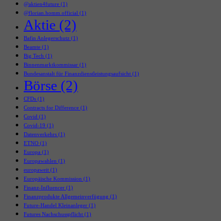
@aktien4future
(1)
@florian.homm.official
(1)
Aktie
(2)
Bafin Anlegerschutz
(1)
Beamte
(1)
Big Tech
(1)
Binnenmarktkommissar
(1)
Bundesanstalt für Finanzdienstleistungsaufsicht
(1)
Börse
(2)
CFDs
(1)
Contracts for Difference
(1)
Covid
(1)
Covid-19
(1)
Datenverkehrs
(1)
ETNO
(1)
Europa
(1)
Europawahlen
(1)
europaweit
(1)
Europäische Kommission
(1)
Finanz-Influencer
(1)
Finanzprodukte Allgemeinverfügung
(1)
Future-Handel Kleinanleger
(1)
Futures Nachschusspflicht
(1)