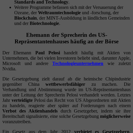
Standards and Technology
.
Weitere Programme befassen sich mit der Versauerung der
Ozeane, der
Weltraumtechnologie
und -forschung, der
Blockchain
, der MINT-Ausbildung in ländlichen Gemeinden
und der
Biotechnologie
.
Ehemann der Sprecherin des US-
Repräsentantenhauses häufig an der Börse
Der Ehemann
Paul Pelosi
handelt häufig mit Aktien von
Unternehmen, die bei vielen Investoren beliebt sind, darunter Apple,
Microsoft und andere
Technologieunternehmen
wie zuletzt
Nvidia.
Die Gesetzgebung zielt darauf ab die heimische Chipindustrie
gegenüber China
wettbewerbsfähiger
zu machen. Die
Verhandlung und Abstimmung wurde im US-Repräsentantenhaus
unter der Leitung der Sprecherin Pelosi verhandelt werden. Letztes
Jahr
verteidigte
Pelosi das Recht von US Abgeordneten mit Aktien
zu handeln, reagierte aber später auf Forderungen nach einem
Verbot des Aktienhandels
durch Gesetzgeber, indem sie ihre
Bereitschaft signalisierte, eine solche Gesetzgebung
möglicherweise
voranzutreiben.
Ein Gesetz aus dem Jahr 2012
verbietet es Gesetzgebern
,