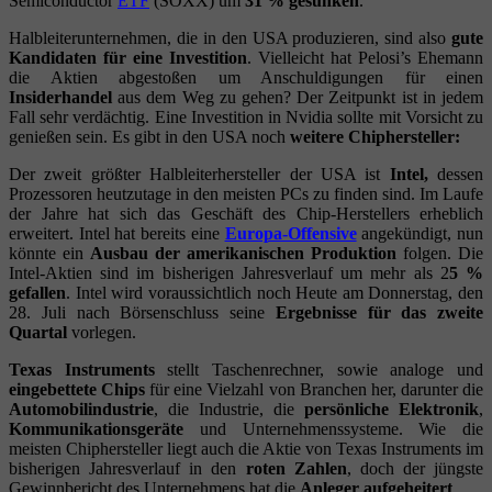
Semiconductor
ETF
(SOXX) um
31 % gesunken
.
Halbleiterunternehmen, die in den USA produzieren, sind also
gute
Kandidaten für eine Investition
. Vielleicht hat Pelosi’s Ehemann
die Aktien abgestoßen um Anschuldigungen für einen
Insiderhandel
aus dem Weg zu gehen? Der Zeitpunkt ist in jedem
Fall sehr verdächtig. Eine Investition in Nvidia sollte mit Vorsicht zu
genießen sein. Es gibt in den USA noch
weitere Chiphersteller:
Der zweit größter Halbleiterhersteller der USA ist
Intel,
dessen
Prozessoren heutzutage in den meisten PCs zu finden sind. Im Laufe
der Jahre hat sich das Geschäft des Chip-Herstellers erheblich
erweitert. Intel hat bereits eine
Europa-Offensive
angekündigt, nun
könnte ein
Ausbau der amerikanischen Produktion
folgen. Die
Intel-Aktien sind im bisherigen Jahresverlauf um mehr als 2
5 %
gefallen
. Intel wird voraussichtlich noch Heute am Donnerstag, den
28. Juli nach Börsenschluss seine
Ergebnisse für das zweite
Quartal
vorlegen.
Texas Instruments
stellt Taschenrechner, sowie analoge und
eingebettete Chips
für eine Vielzahl von Branchen her, darunter die
Automobilindustrie
, die Industrie, die
persönliche Elektronik
,
Kommunikationsgeräte
und Unternehmenssysteme. Wie die
meisten Chiphersteller liegt auch die Aktie von Texas Instruments im
bisherigen Jahresverlauf in den
roten Zahlen
, doch der jüngste
Gewinnbericht des Unternehmens hat die
Anleger aufgeheitert
.