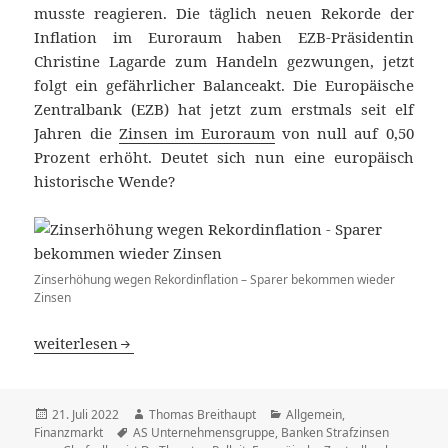
musste reagieren. Die täglich neuen Rekorde der
Inflation im Euroraum haben EZB-Präsidentin
Christine Lagarde zum Handeln gezwungen, jetzt
folgt ein gefährlicher Balanceakt. Die Europäische
Zentralbank (EZB) hat jetzt zum erstmals seit elf
Jahren die
Zinsen im Euroraum
von null auf 0,50
Prozent erhöht. Deutet sich nun eine europäisch
historische Wende?
Zinserhöhung wegen Rekordinflation – Sparer bekommen wieder
Zinsen
Zinserhöhung wegen Rekordinflation – Sparer bekomme
weiterlesen
Veröffentlicht
Autor
Kategorien
21. Juli 2022
Thomas Breithaupt
Allgemein
,
am
Schlagwörter
Finanzmarkt
AS Unternehmensgruppe
,
Banken Strafzinsen