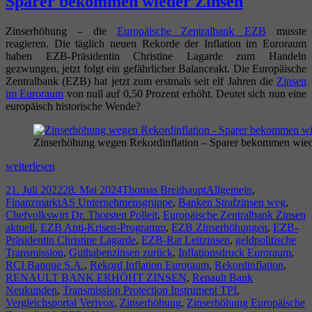
Sparer bekommen wieder Zinsen
Zinserhöhung – die
Europäische Zentralbank EZB
musste
reagieren. Die täglich neuen Rekorde der Inflation im Euroraum
haben EZB-Präsidentin Christine Lagarde zum Handeln
gezwungen, jetzt folgt ein gefährlicher Balanceakt. Die Europäische
Zentralbank (EZB) hat jetzt zum erstmals seit elf Jahren die
Zinsen
im Euroraum
von null auf 0,50 Prozent erhöht. Deutet sich nun eine
europäisch historische Wende?
Zinserhöhung wegen Rekordinflation – Sparer bekommen wied
Zinserhöhung
weiterlesen
wegen
Veröffentlicht
Autor
Kategorien
21. Juli 2022
28. Mai 2024
Thomas Breithaupt
Allgemein
,
Rekordinflation
am
Schlagwörter
Finanzmarkt
AS Unternehmensgruppe
,
Banken Strafzinsen weg
,
–
Chefvolkswirt Dr. Thorsten Polleit
,
Europäische Zentralbank Zinsen
Sparer
aktuell
,
EZB Anti-Krisen-Programm
,
EZB Zinserhöhungen
,
EZB-
bekommen
Präsidentin Christine Lagarde
,
EZB-Rat Leitzinsen
,
geldpolitische
wieder
Transmission
,
Guthabenzinsen zurück
,
Inflationsdruck Euroraum
,
Zinsen
RCI Banque S.A.
,
Rekord Inflation Euroraum
,
Rekordinflation
,
RENAULT BANK ERHÖHT ZINSEN
,
Renault Bank
Neukunden
,
Transmission Protection Instrument TPI
,
Vergleichsportal Verivox
,
Zinserhöhung
,
Zinserhöhung Europäische