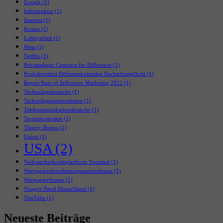
Google
(1)
Infrastruktur
(1)
Internet
(1)
Kosten
(1)
Lobbyarbeit
(1)
Meta
(1)
Netflix
(1)
Privatanleger Contracts for Difference
(1)
Produktverbot Differenzkontrakte Nachschusspflicht
(1)
Report State of Influencer Marketing 2022
(1)
Technologiebranche
(1)
Technologieunternehmen
(1)
Telekommunikationsbranche
(1)
Terminkontrakte
(1)
Thierry Breton
(1)
Union
(1)
USA
(2)
Verbraucherkreditplattform Younited
(1)
Wertpapierdienstleistungsunternehmen
(1)
Wertpapierfirmen
(1)
Yougov Panel Deutschland
(1)
YouTube
(1)
Neueste Beiträge