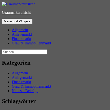
Zum
Inhalt
Graumarktaufsicht
springen
Menü und Widgets
Allgemein
Anlagemarkt
Finanzmarkt
Grau & Immobilienmarkt
Suchen
nach:
Kategorien
Allgemein
Anlagemarkt
Finanzmarkt
Grau & Immobilienmarkt
Neueste Beiträge
Schlagwörter